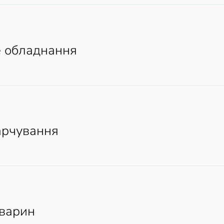
 обладнання
арчування
тварин