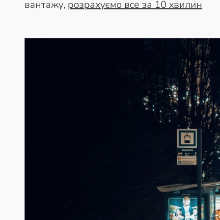
вантажу,
розрахуємо все за 10 хвилин