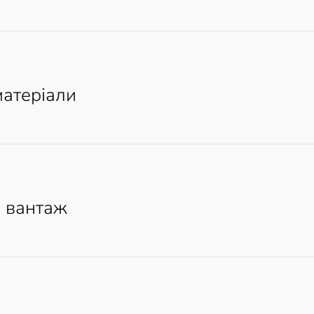
матеріали
і вантаж