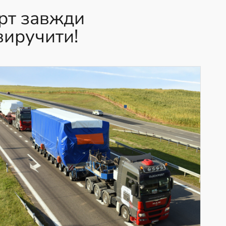
рт завжди
виручити!