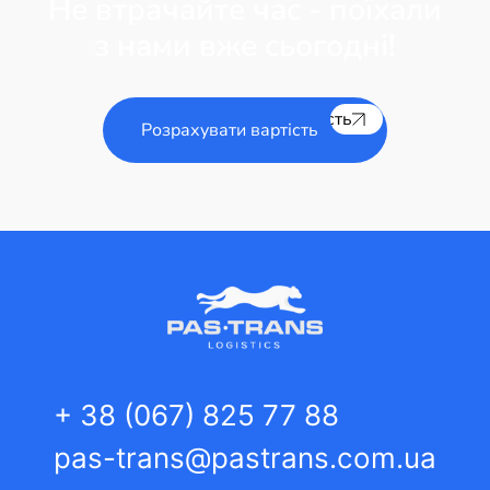
Не втрачайте час - поїхали
з нами вже сьогодні!
Розрахувати вартість
Розрахувати вартість
+ 38 (067) 825 77 88
pas-trans@pastrans.com.ua