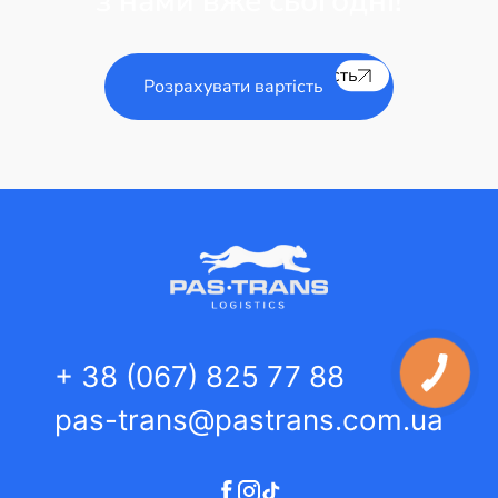
з нами вже сьогодні!
Розрахувати вартість
Розрахувати вартість
+ 38 (067) 825 77 88
pas-trans@pastrans.com.ua